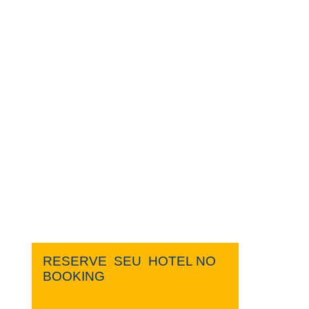
RESERVE ​ ​SEU ​ ​HOTEL NO ​ ​
BOOKING