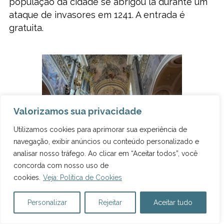
população da cidade se abrigou lá durante um
ataque de invasores em 1241.
A entrada é
gratuita.
Valorizamos sua privacidade
Utilizamos cookies para aprimorar sua experiência de
navegação, exibir anúncios ou conteúdo personalizado e
analisar nosso tráfego. Ao clicar em “Aceitar todos”, você
concorda com nosso uso de
Igreja de Santo André. Foto: Marcelle
Ribeiro.
cookies.
Veja: Política de Cookies
Personalizar
Rejeitar
Aceitar tudo