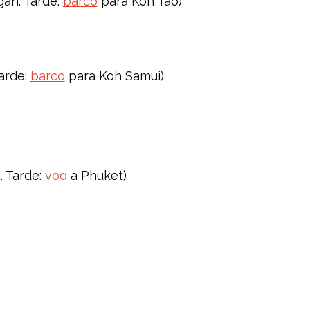
gan. Tarde:
barco
para Koh Tao)
Tarde:
barco
para Koh Samui)
. Tarde:
voo
a Phuket)