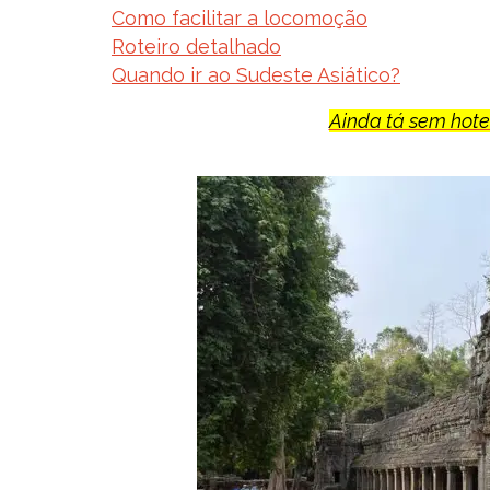
Como facilitar a locomoção
Roteiro detalhado
Quando ir ao Sudeste Asiático?
Ainda tá sem hotel