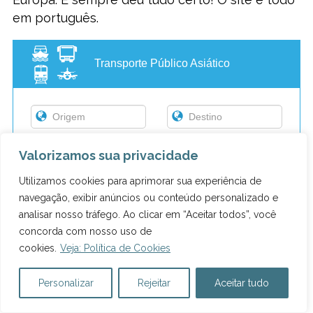
em português.
Transporte Público Asiático
Encontrar
Valorizamos sua privacidade
Agosto, 11
Passagens
Utilizamos cookies para aprimorar sua experiência de
navegação, exibir anúncios ou conteúdo personalizado e
Powered by
12Go system
analisar nosso tráfego. Ao clicar em “Aceitar todos”, você
concorda com nosso uso de
cookies.
Veja: Política de Cookies
COMO SE LOCOMOVER EM
LA FORTUNA?
Personalizar
Rejeitar
Aceitar tudo