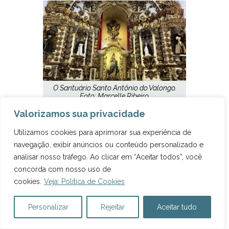
O Santuário Santo Antônio do Valongo.
Foto: Marcelle Ribeiro.
Valorizamos sua privacidade
Utilizamos cookies para aprimorar sua experiência de
Catedral Nossa Senhora do Rosário
navegação, exibir anúncios ou conteúdo personalizado e
analisar nosso tráfego. Ao clicar em “Aceitar todos”, você
A Catedral Nossa Senhora do Rosário, ou
concorda com nosso uso de
Catedral de Santos, é bem bonita. Com entrada
cookies.
Veja: Política de Cookies
gratuita, ela tem cúpulas azuis do lado de fora.
Na parte de dentro, as colunas amarelas
Personalizar
Rejeitar
Aceitar tudo
chamam a atenção. É uma catedral bem grande