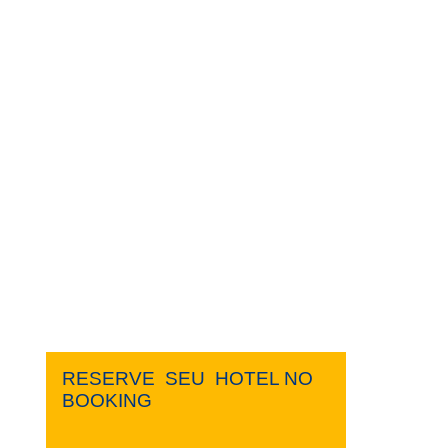
RESERVE ​ ​SEU ​ ​HOTEL NO ​ ​
BOOKING