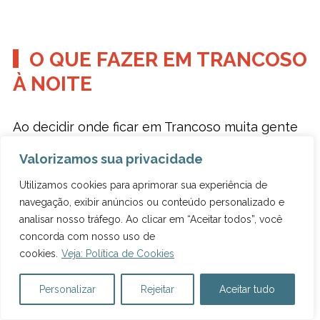
O QUE FAZER EM TRANCOSO
À NOITE
Ao decidir onde ficar em Trancoso muita gente
leva o fator “vida noturna” em consideração. Por
Valorizamos sua privacidade
isso, é importante saber que os melhores
destinos para curtir festas no estilo balada são
Utilizamos cookies para aprimorar sua experiência de
as praias dos Nativos e do Rio Verde. Lá ficam
navegação, exibir anúncios ou conteúdo personalizado e
diversos beach clubs como o
Fly Club Trancoso
analisar nosso tráfego. Ao clicar em “Aceitar todos”, você
e o Casa Clube, que organizam eventos no
concorda com nosso uso de
cookies.
Veja: Política de Cookies
verão ou alta temporada.
Agora, se você está buscando o que fazer em
Personalizar
Rejeitar
Aceitar tudo
Trancoso à noite na baixa temporada, vale a