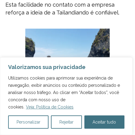
Esta facilidade no contato com a empresa
reforça a ideia de a Tailandiando é confiável.
Valorizamos sua privacidade
Utilizamos cookies para aprimorar sua experiência de
Praia de Nuy Bay, em Phi Phi Foto: Marcelle
Ribeiro.
navegação, exibir anúncios ou conteúdo personalizado e
analisar nosso tráfego. Ao clicar em “Aceitar todos”, você
concorda com nosso uso de
cookies.
Veja: Política de Cookies
CERTIFICADO DE SEGURANÇA
DO SITE
Personalizar
Rejeitar
Aceitar tudo