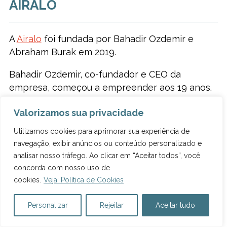
AIRALO
A
Airalo
foi fundada por Bahadir Ozdemir e
Abraham Burak em 2019.
Bahadir Ozdemir, co-fundador e CEO da
empresa, começou a empreender aos 19 anos.
Antes da Airalo, ele trabalhava em uma
Valorizamos sua privacidade
empresa global de abastecimento de navios e
embarcações em geral. Enquanto exercia a
Utilizamos cookies para aprimorar sua experiência de
função, sempre pediam que ele entregasse
navegação, exibir anúncios ou conteúdo personalizado e
chips, o que o levou a fundar o Sim4crew, um
analisar nosso tráfego. Ao clicar em “Aceitar todos”, você
chip que mantém 50 mil profissionais que atuam
concorda com nosso uso de
embarcados com acesso à internet. Depois,
cookies.
Veja: Política de Cookies
ainda pensando nas
telecomunicações
, surgiu
a ideia da Airalo.
Personalizar
Rejeitar
Aceitar tudo