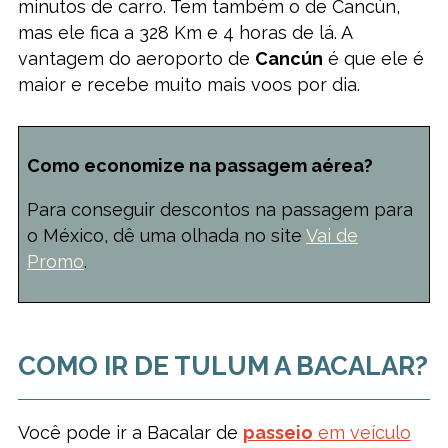
minutos de carro. Tem também o de Cancún,
mas ele fica a 328 Km e 4 horas de lá. A
vantagem do aeroporto de
Cancún
é que ele é
maior e recebe muito mais voos por dia.
Como economize na passagem aérea?
Para conseguir descontos na passagem para
o México, dê uma olhada no site
Vai de
Promo
.
COMO IR DE TULUM A BACALAR?
Você pode ir a Bacalar de
passeio
em veículo