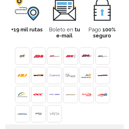
+19 mil rutas
Boleto en
tu
Pago
100%
e-mail
seguro