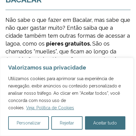
Não sabe o que fazer em Bacalar, mas sabe que
não quer gastar muito? Então saiba que a
cidade também tem outras formas de acessar a
lagoa, como os
píeres gratuitos.
São os
chamados “muelles”, que ficam ao longo da
Avenida Costeira. Alguns ficam no centro da
cidade, outros próximos. Nesses píeres há
Valorizamos sua privacidade
alguns bancos para se sentar ou você pode
Utilizamos cookies para aprimorar sua experiência de
pular e usufruir a lagoa.
navegação, exibir anúncios ou conteúdo personalizado e
analisar nosso tráfego. Ao clicar em “Aceitar todos”, você
Contudo, na maioria deles não há uma estrutura
concorda com nosso uso de
de venda de bebidas, comidas ou banheiros.
cookies.
Veja: Política de Cookies
Além disso, eles são
pequenos,
tá? Por isso,
não acho que são lugares para passar o dia
Personalizar
Rejeitar
Aceitar tudo
curtindo a lagoa, mas sim pra dar um mergulho
rápido ou ver a vista.