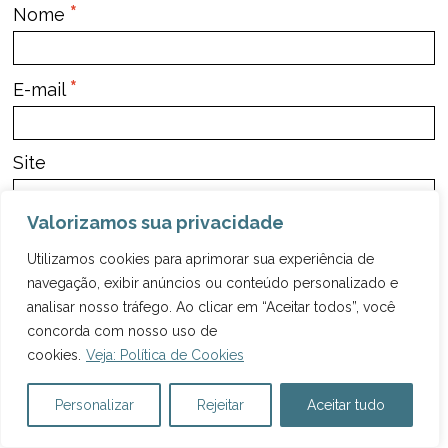
*
Nome
*
E-mail
Site
Valorizamos sua privacidade
Notifique-me sobre novos comentários por e-mail.
Utilizamos cookies para aprimorar sua experiência de
Notifique-me sobre novas publicações por e-mail.
navegação, exibir anúncios ou conteúdo personalizado e
analisar nosso tráfego. Ao clicar em “Aceitar todos”, você
concorda com nosso uso de
cookies.
Veja: Política de Cookies
<
>
POSTS ANTERIORES
PRÓXIMOS POSTS
Personalizar
Rejeitar
Aceitar tudo