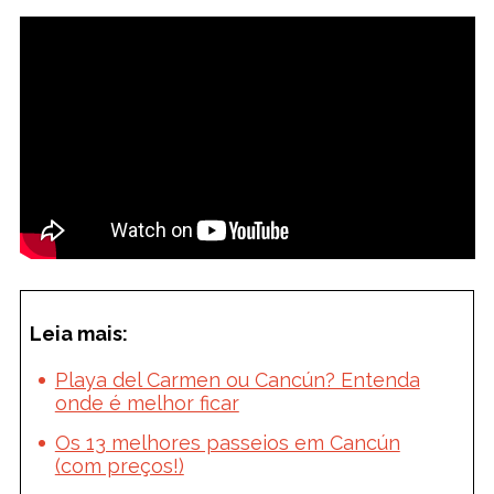
Leia mais:
Playa del Carmen ou Cancún? Entenda
onde é melhor ficar
Os 13 melhores passeios em Cancún
(com preços!)