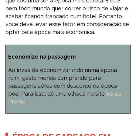
que costuma ser a época mais barata. É que
nem todo mundo quer correr o risco de viajar e
acabar ficando trancado num hotel. Portanto,
você deve levar esse fator em consideração se
optar pela época mais econômica.
Economize na passagem
Ao invés de economizar indo numa época
ruim, gaste menos comprando para
passagens aérea com desconto na época
boa! Para isso, dê uma olhada no site
Vai de
Promo
.