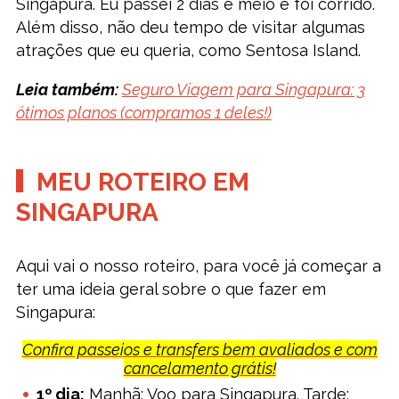
Singapura. Eu passei 2 dias e meio e foi corrido.
Além disso, não deu tempo de visitar algumas
atrações que eu queria, como Sentosa Island.
Leia também:
Seguro Viagem para Singapura: 3
ótimos planos (compramos 1 deles!)
MEU ROTEIRO EM
SINGAPURA
Aqui vai o nosso roteiro, para você já começar a
ter uma ideia geral sobre o que fazer em
Singapura:
Confira passeios e transfers bem avaliados e com
cancelamento grátis!
1º dia:
Manhã: Voo para Singapura. Tarde: