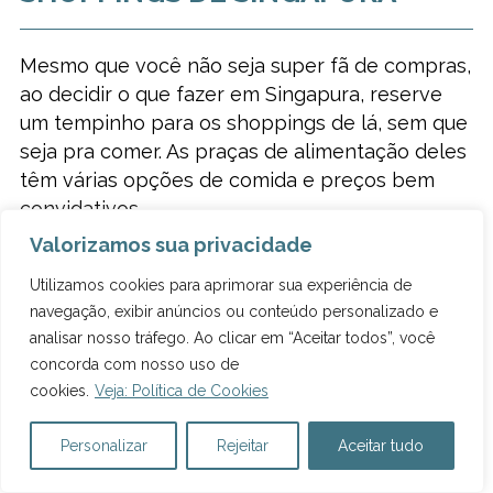
Mesmo que você não seja super fã de compras,
ao decidir o que fazer em Singapura, reserve
um tempinho para os shoppings de lá, sem que
seja pra comer. As praças de alimentação deles
têm várias opções de comida e preços bem
convidativos.
Valorizamos sua privacidade
A rua Orchard Road tem diversos shoppings,
com centas de lojas. Com pouco mais de dois
Utilizamos cookies para aprimorar sua experiência de
quilômetros, a rua concentra as marcas mais
navegação, exibir anúncios ou conteúdo personalizado e
analisar nosso tráfego. Ao clicar em “Aceitar todos”, você
famosas do mundo, hotéis de luxo e
concorda com nosso uso de
restaurantes caros. Mas também tem espaço
cookies.
Veja: Política de Cookies
para lojas mais simples, principalmente nos
andares subterrâneos, perto das entradas para
Personalizar
Rejeitar
Aceitar tudo
a estação do metrô.