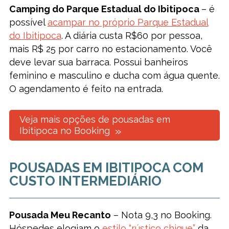
Camping do Parque Estadual do Ibitipoca
– é
possível
acampar no próprio Parque Estadual
do Ibitipoca
. A diária custa R$60 por pessoa,
mais R$ 25 por carro no estacionamento. Você
deve levar sua barraca. Possui banheiros
feminino e masculino e ducha com água quente.
O agendamento é feito na entrada.
Veja mais opções de pousadas em
Ibitipoca no Booking
POUSADAS EM IBITIPOCA COM
CUSTO INTERMEDIÁRIO
Pousada Meu Recanto
– Nota 9,3 no Booking.
Hóspedes elogiam o
estilo “rústico chique”
da