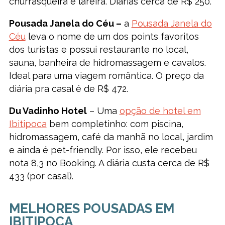
churrasqueira e lareira. Diárias cerca de R$ 250.
Pousada Janela do Céu –
a
Pousada Janela do
Céu
leva o nome de um dos points favoritos
dos turistas e possui restaurante no local,
sauna, banheira de hidromassagem e cavalos.
Ideal para uma viagem romântica. O preço da
diária pra casal é de R$ 472.
Du Vadinho Hotel
– Uma
opção de hotel em
Ibitipoca
bem completinho: com piscina,
hidromassagem, café da manhã no local, jardim
e ainda é pet-friendly. Por isso, ele recebeu
nota 8,3 no Booking. A diária custa cerca de R$
433 (por casal).
MELHORES POUSADAS EM
IBITIPOCA