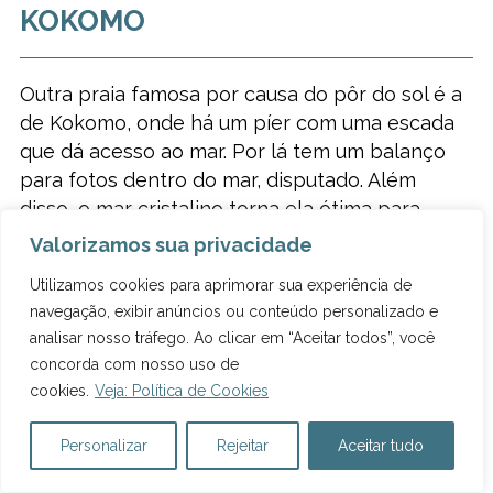
KOKOMO
Outra praia famosa por causa do pôr do sol é a
de Kokomo, onde há um píer com uma escada
que dá acesso ao mar. Por lá tem um balanço
para fotos dentro do mar, disputado. Além
disso, o mar cristalino torna ela ótima para
snorkel.
Valorizamos sua privacidade
A praia é gratuita e você pode alugar uma
Utilizamos cookies para aprimorar sua experiência de
cadeira por US$ 4 (R$ 20) ou uma cabana por
navegação, exibir anúncios ou conteúdo personalizado e
analisar nosso tráfego. Ao clicar em “Aceitar todos”, você
US$ 16 (R$ 79). Por lá também tem um bar com
concorda com nosso uso de
serviço de praia e um restaurante com lounge
cookies.
Veja: Política de Cookies
em frente ao mar, que costuma ter
música ao
vivo aos domingos.
O banheiro é livre e o
Personalizar
Rejeitar
Aceitar tudo
chuveiro custa US$ 0,50 (R$ 2) a ducha. Não
cheguei a conhecer.