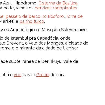
ta Azul, Hipódromo,
Cisterna da Basílica
 À noite, vimos os
dervixes rodopiantes
.
çe
,
passeio de barco no Bósforo
,
Torre de
 Market) e
banho turco
.
Museu Arqueológico e Mesquita Suleymaniye.
 de Istambul pra Capadócia, onde
e Drevent, o Vale dos Monges, a cidade de
reme e o mirante da cidade de Uchisar.
idade subterrânea de Derinkuyu, Vale de
anhã e
voo
para a
Grécia
depois.