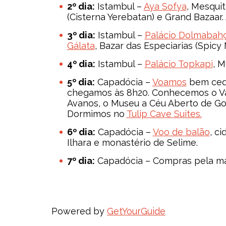
2º dia:
Istambul –
Aya Sofya
, Mesqui
(Cisterna Yerebatan) e Grand Bazaar.
3º dia:
Istambul –
Palácio Dolmabah
Gálata
, Bazar das Especiarias (Spicy
4º dia:
Istambul –
Palácio Topkapi
, 
5º dia:
Capadócia –
Voamos
bem cedo
chegamos às 8h20. Conhecemos o Val
Avanos, o Museu a Céu Aberto de Go
Dormimos no
Tulip Cave Suites.
6º dia:
Capadócia –
Voo de balão
, c
Ilhara e monastério de Selime.
7º dia:
Capadócia – Compras pela m
Powered by
GetYourGuide