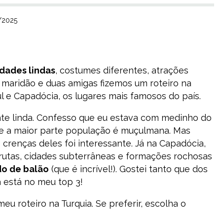
7/2025
idades lindas
, costumes diferentes, atrações
o maridão e duas amigas fizemos um roteiro na
 e Capadócia, os lugares mais famosos do país.
te linda. Confesso que eu estava com medinho do
ue a maior parte população é muçulmana. Mas
crenças deles foi interessante. Já na Capadócia,
rutas, cidades subterrâneas e formações rochosas
o de balão
(que é incrível!). Gostei tanto que dos
a está no meu top 3!
eu roteiro na Turquia. Se preferir, escolha o