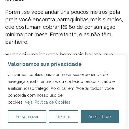
Porém, se você andar uns poucos metros pela
praia você encontra barraquinhas mais simples,
que costumam cobrar R$ 80 de consumação
mínima por mesa. Entretanto, elas não têm
banheiro.
Eu achei uma barraca bem mais barata, que
cobrou apenas R$ 30 pelo aluguel de 2 cadeiras
Valorizamos sua privacidade
e 1 guarda-sol, bem pertinho do Hotel Ritz de
Utilizamos cookies para aprimorar sua experiência de
Barra de São Miguel. Mas ela não tinha
navegação, exibir anúncios ou conteúdo personalizado e
banheiro.
analisar nosso tráfego. Ao clicar em “Aceitar todos”, você
concorda com nosso uso de
O ideal é ir a Barra de São Miguel de
carro
cookies.
Veja: Política de Cookies
alugado,
porque os passeios que saem de
Maceió pra lá fazem apenas uma parada rápida
Personalizar
Rejeitar
Aceitar tudo
pra fotos.