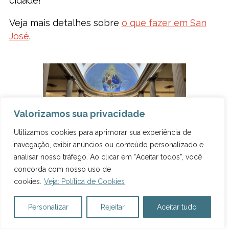
cidade!
Veja mais detalhes sobre
o que fazer em San
José
.
Valorizamos sua privacidade
Utilizamos cookies para aprimorar sua experiência de
navegação, exibir anúncios ou conteúdo personalizado e
Catedral de San José. Foto: Marcelle
analisar nosso tráfego. Ao clicar em “Aceitar todos”, você
Ribeiro.
concorda com nosso uso de
cookies.
Veja: Política de Cookies
Personalizar
Rejeitar
Aceitar tudo
COMO SE LOCOMOVER PELA