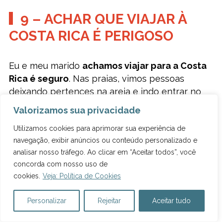
9 – ACHAR QUE VIAJAR À
COSTA RICA É PERIGOSO
Eu e meu marido
achamos viajar para a Costa
Rica é seguro
. Nas praias, vimos pessoas
deixando pertences na areia e indo entrar no
mar sem nenhuma preocupação.
Valorizamos sua privacidade
Além disso, não tivemos nenhuma notícia de
Utilizamos cookies para aprimorar sua experiência de
assalto ou algo do tipo. Ninguém nos alertou
navegação, exibir anúncios ou conteúdo personalizado e
sobre batedor de carteira, roubo e nem nada
analisar nosso tráfego. Ao clicar em “Aceitar todos”, você
do tipo.
concorda com nosso uso de
cookies.
Veja: Política de Cookies
Quando visitamos San José, nosso guia falou
que o centro da capital é seguro, mas que fica
Personalizar
Rejeitar
Aceitar tudo
muito vazio à noite. Ele nos recomendou ter o