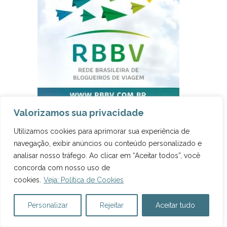
Valorizamos sua privacidade
Utilizamos cookies para aprimorar sua experiência de
DESTAQUES NACIONAIS
navegação, exibir anúncios ou conteúdo personalizado e
analisar nosso tráfego. Ao clicar em “Aceitar todos”, você
10 Praias mais bonitas do Brasil
concorda com nosso uso de
cookies.
Veja: Política de Cookies
Guarulhos: Onde dormir no aeroporto
10 Cachoeiras mais bonitas do Brasil
Personalizar
Rejeitar
Aceitar tudo
Chapada dos Veadeiros: como chegar
Visconde de Mauá: o que fazer