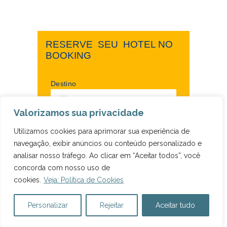
RESERVE ​ ​SEU ​ ​HOTEL NO ​ ​
BOOKING
Destino
Valorizamos sua privacidade
Data de entrada
Data de saída
Utilizamos cookies para aprimorar sua experiência de
dom 9 ago 2026
seg 10 ago 2026
navegação, exibir anúncios ou conteúdo personalizado e
analisar nosso tráfego. Ao clicar em “Aceitar todos”, você
concorda com nosso uso de
cookies.
Veja: Política de Cookies
Personalizar
Rejeitar
Aceitar tudo