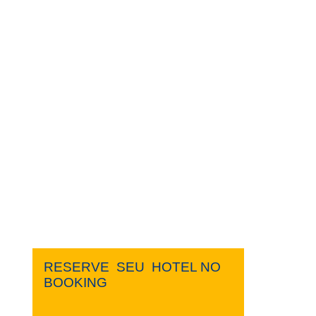
RESERVE ​ ​SEU ​ ​HOTEL NO ​ ​
BOOKING