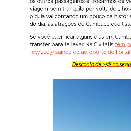
os outros passageiros e trocarmos de ve
viagem bem tranquila por volta de 1 ho
o guia vai contando um pouco da históri
do dia, as atrações de Cumbuco que listo
Se você quer ficar alguns dias em Cumbu
transfer para te levar. Na Civitatis
tem po
fev/2025) saindo do aeroporto de Forta
Desconto de 25% no seg