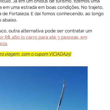
ículo. Já em um ônibus de turismo, fizemos uma
ra em uma estrada em boas condições. No trajeto,
a de Fortaleza. E daí fomos conhecendo, ao longo
 abaixo.
co, outra alternativa pode ser contratar um
r R$ 480 (o carro para até 3 pessoas, em
leza
.
uro viagem, com o cupom VICIADA25!