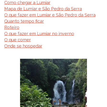
Como chegar a Lumiar
Mapa de Lumiar e São Pedro da Serra
O que fazer em Lumiar e São Pedro da Serra
Quanto tempo ficar
Roteiro
O que fazer em Lumiar no inverno
O que comer
Onde se hospedar