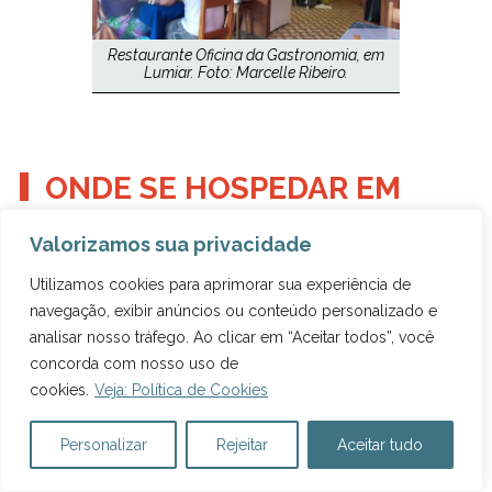
Restaurante Oficina da Gastronomia, em
Lumiar. Foto: Marcelle Ribeiro.
ONDE SE HOSPEDAR EM
LUMIAR?
Valorizamos sua privacidade
Utilizamos cookies para aprimorar sua experiência de
Para saber onde hospedar em Lumiar, é melhor
navegação, exibir anúncios ou conteúdo personalizado e
procurar por
pousadas e hotéis em São Pedro
analisar nosso tráfego. Ao clicar em “Aceitar todos”, você
da Serra, que tem
ais opções de hospedagem.
concorda com nosso uso de
Além disso, fica mais perto de restaurantes,
cookies.
Veja: Política de Cookies
bares e lojinhas de artesanato.
Personalizar
Rejeitar
Aceitar tudo
Eu me hospedei na Pousada Amaryllis, que fica
na rua principal de São Pedro da Serra, e