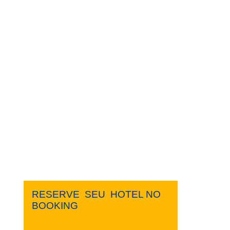
RESERVE ​ ​SEU ​ ​HOTEL NO ​ ​
BOOKING