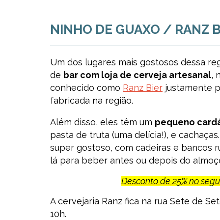
NINHO DE GUAXO / RANZ B
Um dos lugares mais gostosos dessa re
de
bar com loja de cerveja artesanal
, 
conhecido como
Ranz Bier
justamente p
fabricada na região.
Além disso, eles têm um
pequeno cardá
pasta de truta (uma delícia!), e cachaça
super gostoso, com cadeiras e bancos r
lá para beber antes ou depois do almoç
Desconto de 25% no seg
A cervejaria Ranz fica na rua Sete de Se
10h.