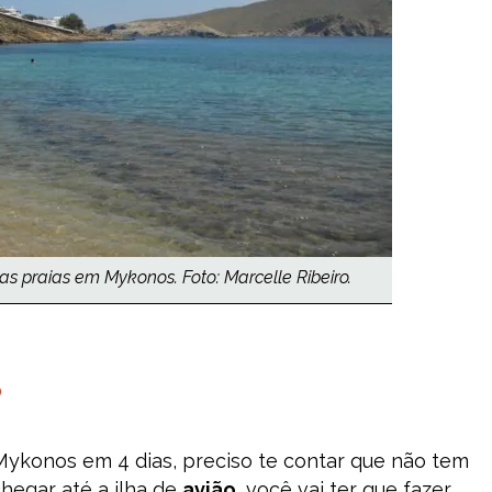
as praias em Mykonos. Foto: Marcelle Ribeiro.
?
 Mykonos em 4 dias, preciso te contar que não tem
chegar até a ilha de
avião
, você vai ter que fazer