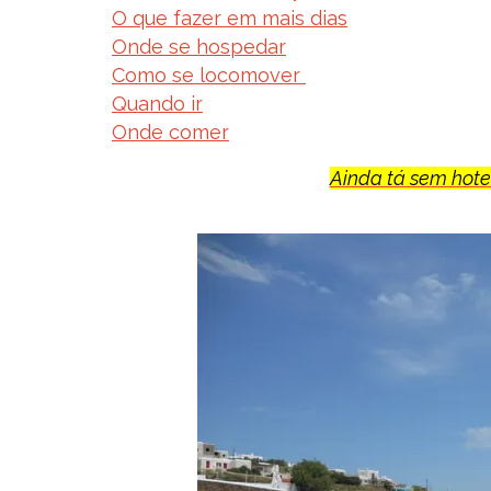
O que fazer em mais dias
Onde se hospedar
Como se locomover
Quando ir
Onde comer
Ainda tá sem hotel