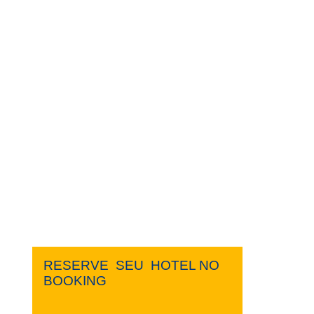
RESERVE ​ ​SEU ​ ​HOTEL NO ​ ​
BOOKING