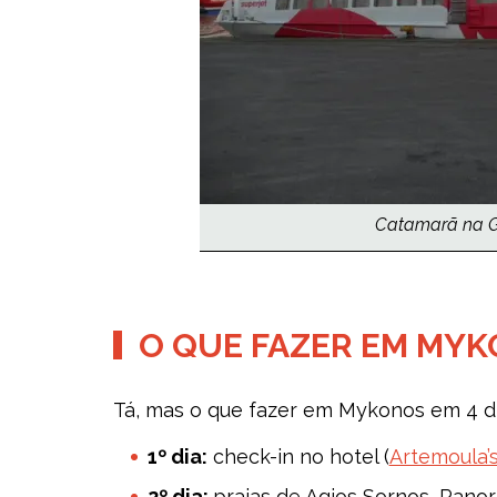
Catamarã na Gré
O QUE FAZER EM MYK
Tá, mas o que fazer em Mykonos em 4 dia
1º dia:
check-in no hotel (
Artemoula’s
2º dia:
praias de Agios Sornos, Pano