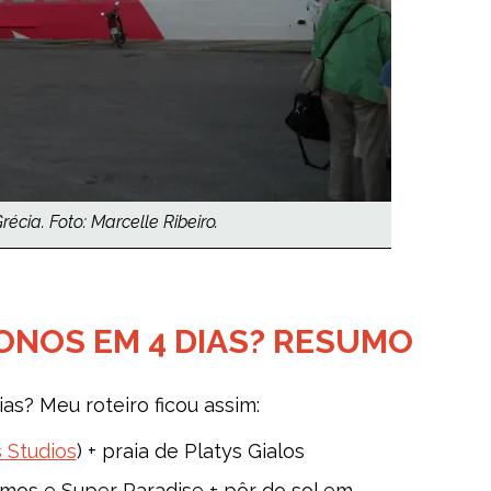
cia. Foto: Marcelle Ribeiro.
ONOS EM 4 DIAS? RESUMO
s? Meu roteiro ficou assim:
 Studios
) + praia de Platys Gialos
rmos e Super Paradise + pôr do sol em