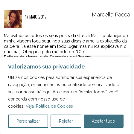
Marcella Pacca
17 MAIO 2017
Maravilhosos todos os seus posts da Grécia Ma!!! To planejando
minha viagem toda seguindo suas dicas e amei a explicação da
caldeira (lia esse nome em todo lugar mas nunca explicavam o
que era!). Obrigada pelo método do “C”..rs!
Beijoos da Marcella do Segredos de Viagem
Valorizamos sua privacidade
RESPONDER
Utilizamos cookies para aprimorar sua experiência de
navegação, exibir anúncios ou conteúdo personalizado e
Marcelle Ribeiro
analisar nosso tráfego. Ao clicar em “Aceitar todos”, você
29 MAIO 2017
concorda com nosso uso de
cookies.
Veja: Política de Cookies
Que bom, Marcella! Você vai amar, a Grécia é incrível!
Bjs
Personalizar
Rejeitar
Aceitar tudo
RESPONDER