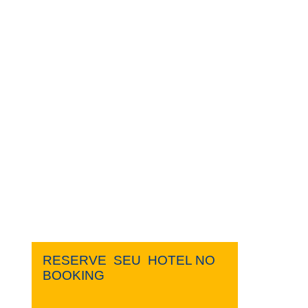
RESERVE ​ ​SEU ​ ​HOTEL NO ​ ​
BOOKING