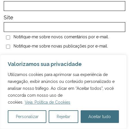
Site
Notifique-me sobre novos comentários por e-mail.
Notifique-me sobre novas publicações por e-mail.
Valorizamos sua privacidade
Utilizamos cookies para aprimorar sua experiência de
<
>
navegação, exibir anúncios ou conteúdo personalizado e
POSTS ANTERIORES
PRÓXIMOS POSTS
analisar nosso tráfego. Ao clicar em “Aceitar todos”, você
concorda com nosso uso de
Como viajar mais?
cookies.
Veja: Política de Cookies
Inscreva-se na nossa
Personalizar
Rejeitar
Aceitar tudo
newsletter e ganhe
grátis
um
e-book com 54 dicas rápidas