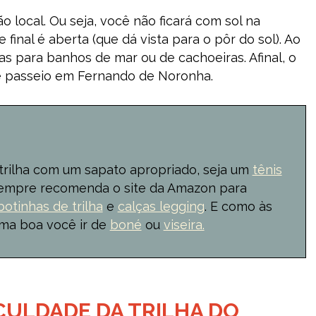
o local. Ou seja, você não ficará com sol na
 final é aberta (que dá vista para o pôr do sol). Ao
das para banhos de mar ou de cachoeiras. Afinal, o
se passeio em Fernando de Noronha.
 trilha com um sapato apropriado, seja um
tênis
 sempre recomenda o site da Amazon para
botinhas de trilha
e
calças legging
. E como às
uma boa você ir de
boné
ou
viseira.
ICULDADE DA TRILHA DO