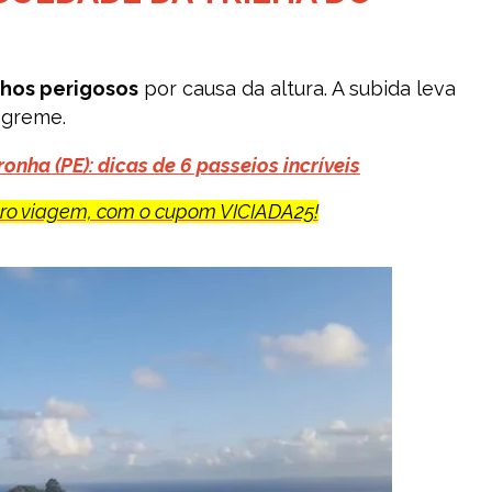
chos perigosos
por causa da altura. A subida leva
ngreme.
nha (PE): dicas de 6 passeios incríveis
uro viagem, com o cupom VICIADA25!