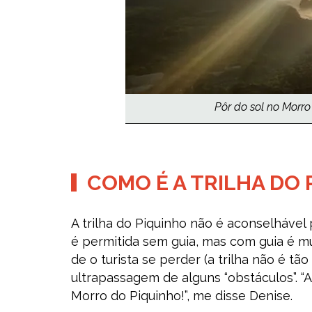
Pôr do sol no Morro
COMO É A TRILHA DO 
A trilha do Piquinho não é aconselhável 
é permitida sem guia, mas com guia é mu
de o turista se perder (a trilha não é t
ultrapassagem de alguns “obstáculos”. “Ac
Morro do Piquinho!”, me disse Denise.