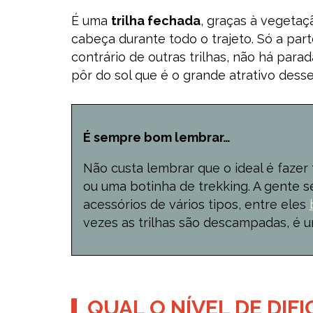
É uma
trilha fechada
, graças à vegetaçã
cabeça durante todo o trajeto. Só a parte
contrário de outras trilhas, não há para
pôr do sol que é o grande atrativo des
É sempre bom lembrar…
Não custa lembrar que o ideal é fazer
ou uma botinha de trekking. A gente
acessórios de vários tipos, entre eles
vezes as trilhas são descampadas, é 
QUAL O NÍVEL DE DIF