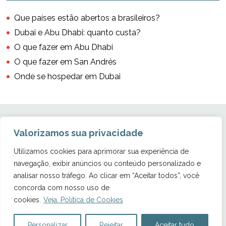
Que países estão abertos a brasileiros?
Dubai e Abu Dhabi: quanto custa?
O que fazer em Abu Dhabi
O que fazer em San Andrés
Onde se hospedar em Dubai
Valorizamos sua privacidade
Utilizamos cookies para aprimorar sua experiência de
navegação, exibir anúncios ou conteúdo personalizado e
Copyright © 2011 - 2026 Viciada em viajar
analisar nosso tráfego. Ao clicar em “Aceitar todos”, você
Todos os direitos reservados. É proibida a reprodução, total ou parcial, de
concorda com nosso uso de
qualquer texto ou foto deste blog em qualquer meio de comunicação,
mesmo que citada a fonte, sem prévia autorização.
cookies.
Veja: Política de Cookies
Tema para WordPress customizado por:
Personalizar
Rejeitar
Aceitar tudo