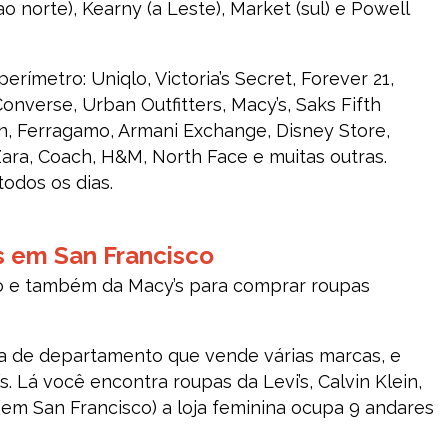
ao norte), Kearny (a Leste), Market (sul) e Powell
rímetro: Uniqlo, Victoria’s Secret, Forever 21,
nverse, Urban Outfitters, Macy’s, Saks Fifth
ton, Ferragamo, Armani Exchange, Disney Store,
 Zara, Coach, H&M, North Face e muitas outras.
todos os dias.
s em San Francisco
lo e também da Macy’s para comprar roupas
ja de departamento que vende várias marcas, e
 Lá você encontra roupas da Levi’s, Calvin Klein,
(em San Francisco) a loja feminina ocupa 9 andares