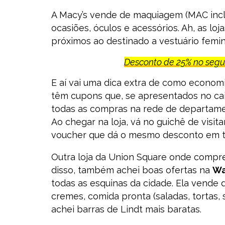
A Macy’s vende de maquiagem (MAC inclu
ocasiões, óculos e acessórios. Ah, as loj
próximos ao destinado a vestuário femin
Desconto de 25% no seg
E aí vai uma dica extra de como econom
têm cupons que, se apresentados no ca
todas as compras na rede de departam
Ao chegar na loja, vá no guichê de visi
voucher que dá o mesmo desconto em tud
Outra loja da Union Square onde compre
disso, também achei boas ofertas na
Wa
todas as esquinas da cidade. Ela vende
cremes, comida pronta (saladas, tortas,
achei barras de Lindt mais baratas.