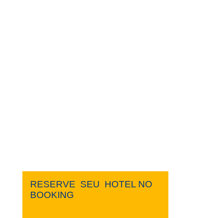
RESERVE ​ ​SEU ​ ​HOTEL NO ​ ​
BOOKING