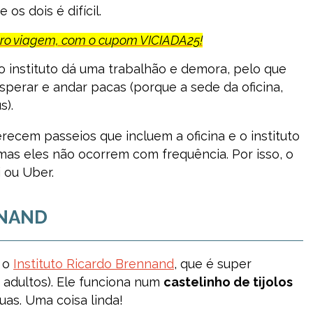
os dois é difícil.
uro viagem, com o cupom VICIADA25!
a o instituto dá uma trabalhão e demora, pelo que
esperar e andar pacas (porque a sede da oficina,
s).
ecem passeios que incluem a oficina e o instituto
, mas eles não ocorrem com frequência. Por isso, o
i ou Uber.
NNAND
é o
Instituto Ricardo Brennand
, que é super
e adultos). Ele funciona num
castelinho de tijolos
uas. Uma coisa linda!