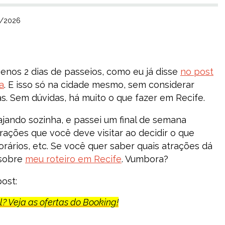
3/2026
nos 2 dias de passeios, como eu já disse
no post
a
. E isso só na cidade mesmo, sem considerar
as. Sem dúvidas, há muito o que fazer em Recife.
jando sozinha, e passei um final de semana
trações que você deve visitar ao decidir o que
rários, etc. Se você quer saber quais atrações dá
 sobre
meu roteiro em Recife
. Vumbora?
ost:
? Veja as ofertas do Booking!