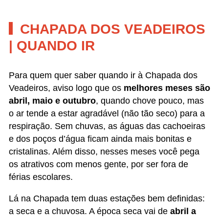
Veadeiros, aviso logo que os
melhores meses são
abril, maio e outubro
, quando chove pouco, mas
o ar tende a estar agradável (não tão seco) para a
respiração. Sem chuvas, as águas das cachoeiras
e dos poços d’água ficam ainda mais bonitas e
cristalinas. Além disso, nesses meses você pega
os atrativos com menos gente, por ser fora de
férias escolares.
Lá na Chapada tem duas estações bem definidas:
a seca e a chuvosa. A época seca vai de
abril a
setembro.
Porém, os meses de junho, julho e
agosto são bem mais secos que os demais e isso
pode dificultar a respiração. Em setembro é comum
ter queimadas.
A época mais chuvosa é de novembro a março,
quando chove de 205mm a 275mm. Normalmente