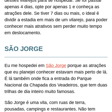
evitar o carro à noite.
Quando for a São Jorge, tente ficar numa pousada
bonitinha: você vai voltar cansado das trilhas e
querer descansar. Uma dica é a
Bambu Brasil
, que
minha amiga Diana conheceu. Com nota 9,3 no
Booking, ela tem quartos lindinhos, com ar-
condicionado e rede na varanda. A pousada é uma
graça, com jardins e áreas de estar bonitos, áreas
confortáveis para relaxar e uma pequena piscina.
O café da manhã tem bolos, frios, frutas etc.
Veja mais opções de pousadas em São Jorge
aqui
Sobre a pousada em que nos
hospedamos