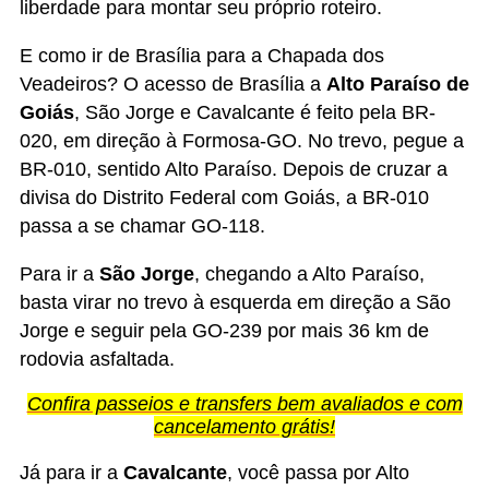
liberdade para montar seu próprio roteiro.
E como ir de Brasília para a Chapada dos
Veadeiros? O acesso de Brasília a
Alto Paraíso de
Goiás
, São Jorge e Cavalcante é feito pela BR-
020, em direção à Formosa-GO. No trevo, pegue a
BR-010, sentido Alto Paraíso. Depois de cruzar a
divisa do Distrito Federal com Goiás, a BR-010
passa a se chamar GO-118.
Para ir a
São Jorge
, chegando a Alto Paraíso,
basta virar no trevo à esquerda em direção a São
Jorge e seguir pela GO-239 por mais 36 km de
rodovia asfaltada.
Confira passeios e transfers bem avaliados e com
cancelamento grátis!
Já para ir a
Cavalcante
, você passa por Alto