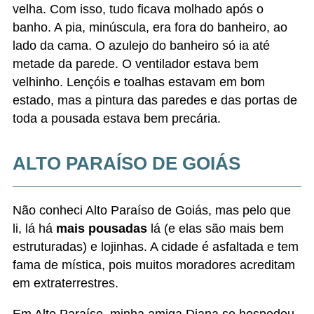
Veja pousadas em Alto Paraíso de Goiás aqui
CAVALCANTE
Cavalcante tem ainda
menos opções de
hospedagem
, mas também é vizinha a belas
cachoeiras. Apesar de eu não ter chegado a
conhecer, isso se deve a um motivo. Não é que por
que não achei que valia a pena ir lá. Muito pelo
contrário. É que como eu tinha poucos dias, eu
preferi focar nos passeios de São Jorge, e deixei
Cavalcante e Alto Paraíso de Goiás “reservados”
para ir numa próxima viagem.