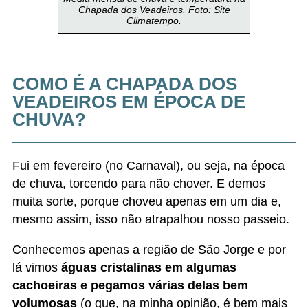
Conhecemos apenas a região de São Jorge e por
lá vimos
águas cristalinas em algumas
cachoeiras e pegamos várias delas bem
volumosas
(o que, na minha opinião, é bem mais
legal). Mas, pelo que percebi, o verão em que
visitei a região era meio atípico, com pouca chuva.
Quando voltar lá, quero ir na época da seca, que é
a melhor época para ir à Chapada dos Veadeiros
para ver cachoeiras que só são bacanas quando
estão cristalinas, como a de Santa Bárbara, em
Cavalcante.
A minha mãe, por exemplo, não deu tanta sorte.
Ela foi visitar as cachoeiras de Cavalcante também
em fevereiro e, como havia chovido nos dias
anteriores, a água, que costuma ser cristalina,
estava barrenta
.