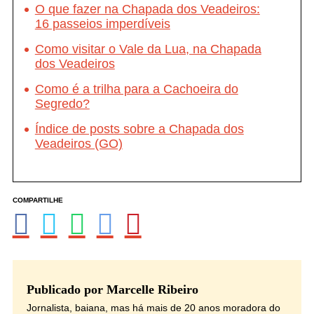
Comentários
Aparecido Laercio da Silva
08 MAIO
2017
Vou conhecer esse paraíso em Setembro, tive boas dicas aqui.
Inclusive sobre o carro, da pra ir de boa.
Muito obrigado!
RESPONDER
Fábio Nunes
07 JUN
2017