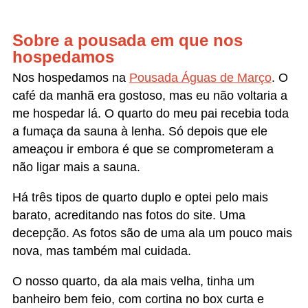
metade da parede. O ventilador estava bem
velhinho. Lençóis e toalhas estavam em bom
estado, mas a pintura das paredes e das portas de
toda a pousada estava bem precária.
ALTO PARAÍSO DE GOIÁS
Não conheci Alto Paraíso de Goiás, mas pelo que
li, lá há
mais pousadas
lá (e elas são mais bem
estruturadas) e lojinhas. A cidade é asfaltada e tem
fama de mística, pois muitos moradores acreditam
em extraterrestres.
Em Alto Paraíso, minha amiga Diana se hospedou
na
Pousada Casa Rosa
, que tem nota 8,8 no
Booking. Ela tem piscina, sauna, quartos com rede
na varanda ventilador e frigobar.