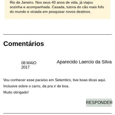
Oi Marcelle, estou indo a Brasília realizar um curso qque vai até
sexta a noite, sou de porto alegre e gostaria de ir a chapada no
sábado, mas meu voo de volta é no domingo as 20:45. minha
intenção era aproveitar todo sábado e um pouco o domingo. seria
uma boa, será que consigo aproveitar bem e se é uma boa ir
sozinho??? estou na duvida mas queria muito ir.
Abraço
Fábio Nunes
RESPONDER
Cida
17 AGO
2017
Visitei a região em 2014, no mês de setembro, fiquei em uma
chácara próxima a Alto Paraíso, fui a São Jorge, queria ir no
Parque da Chapada, mas chegamos por volta das 10 h e já
estava lotado, visitamos o Vale da Lua, muito lindo mas achei
muito perigoso, principalmente para crianças, visitei as Cataratas
do Couros, cachoeira linda, duas trilhas: nível fácil e outra nível
difícil dão acesso à cachoeira, entrada liberada ao público e