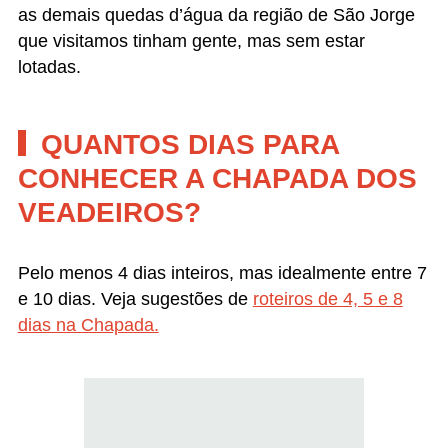
Vale da Lua no carnaval fica cheio. Foto:
Marcelle Ri8beiro.
CHAPADA DOS VEADEIROS
| ONDE FICAR
As atrações da Chapada dos Veadeiros estão
espalhadas por Alto Paraíso de Goiás, São Jorge e
Cavalcante. Por isso, você deve optar por um
desses vilarejos para se hospedar. Se for passar
apenas 4 dias, opte por apenas 1 e conheça as
atrações dele. Se tiver 7 dias ou mais, o ideal é
dividir a estadia em mais de um vilarejo, para poder