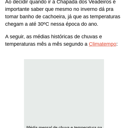
Média mensal de chuva e temperatura na
Chapada dos Veadeiros. Foto: Site
Climatempo.
COMO É A CHAPADA DOS
VEADEIROS EM ÉPOCA DE
CHUVA?
Fui em fevereiro (no Carnaval), ou seja, na época
de chuva, torcendo para não chover. E demos
muita sorte, porque choveu apenas em um dia e,
mesmo assim, isso não atrapalhou nosso passeio.