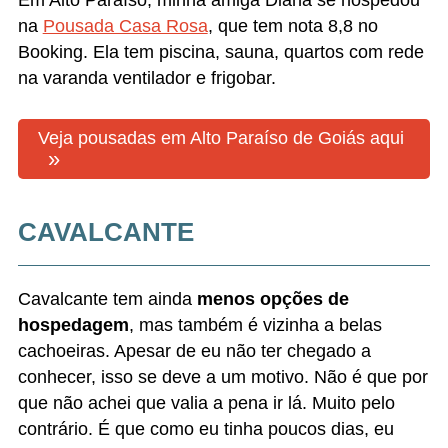
Está nos planos ir para lá numa época que não
chova, para apreciar a beleza da cor da água
alucinante das cachoeiras de Cavalcante.
Veja opções de pousadas em Cavalcante
Leia também:
Roteiros prontos na Chapada dos
Veadeiros para 4, 5 e 8 dias
O que você precisa saber da Vila de São
Jorge (Chapada dos Veadeiros)
O que fazer na Chapada dos Veadeiros:
16 passeios imperdíveis
Como visitar o Vale da Lua, na Chapada