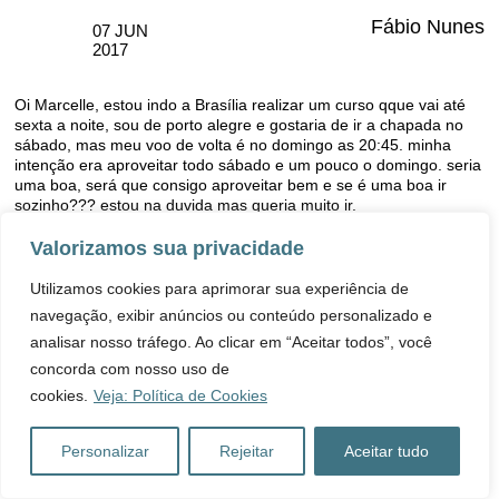
incrivelmente frequentada por pessoas ecologicamente
conscientes, baseada no que vi naquela data super recomendo.
Conheci outra também muito boa, faltou tempo para conhecer
mais, existem lugares belíssimos naquela região, precisa de
tempo e disposição pra conhece-los.
RESPONDER
HUDSON ... SENNA
27 MAIO
2018
Valorizamos sua privacidade
QUAL É A MELHOR FORMA DE IR A CHAPADA DOS VEADEIROS
Utilizamos cookies para aprimorar sua experiência de
E A CACHOEIRA SANTA BARBARA. É POR AGÊNCIA DE VIAGEM
navegação, exibir anúncios ou conteúdo personalizado e
AQUI DE SALVADOR-BA OU VIAJANDO DE AVIÃO ATÉ GOIÂNIA
analisar nosso tráfego. Ao clicar em “Aceitar todos”, você
OU BRASÍLIA E ALUGANDO UM CARRO OU ENTRENDO EM
CONTATO COM UMA
concorda com nosso uso de
AGÊNCIA DE VIAGEM DE UMA DESSAS DUAS CIDADES.
cookies.
Veja: Política de Cookies
RESPONDER
Personalizar
Rejeitar
Aceitar tudo