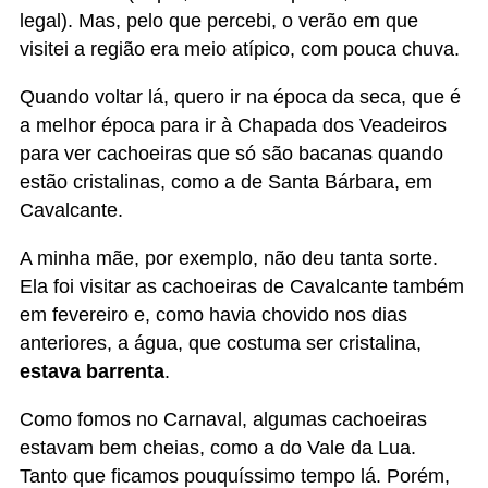
Como fomos no Carnaval, algumas cachoeiras
estavam bem cheias, como a do Vale da Lua.
Tanto que ficamos pouquíssimo tempo lá. Porém,
as demais quedas d’água da região de São Jorge
que visitamos tinham gente, mas sem estar
lotadas.
QUANTOS DIAS PARA
CONHECER A CHAPADA DOS
VEADEIROS?
Pelo menos 4 dias inteiros, mas idealmente entre 7
e 10 dias. Veja sugestões de
roteiros de 4, 5 e 8
dias na Chapada.