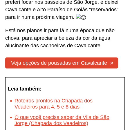
dos Veadeiros
Como é a trilha para a Cachoeira do
Segredo?
Índice de posts sobre a Chapada dos
Veadeiros (GO)
Publicado por Marcelle Ribeiro
Jornalista, baiana, mas há mais de 20 anos moradora do
Rio de Janeiro. Nos seus 40 anos de vida, já viajou
sozinha e acompanhada. Casada, tutora do cão mais fofo
do mundo e viciada em pesquisar novos destinos.