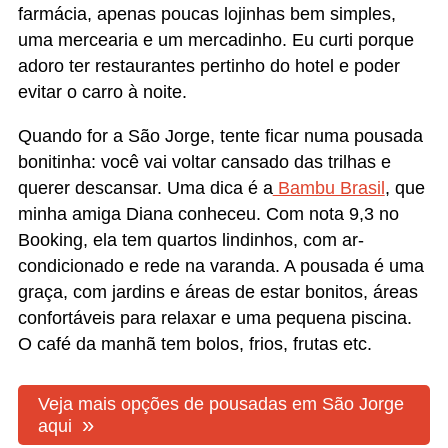
Nos hospedamos na
Pousada Águas de Março
. O
café da manhã era gostoso, mas eu não voltaria a
me hospedar lá. O quarto do meu pai recebia toda
a fumaça da sauna à lenha. Só depois que ele
ameaçou ir embora é que se comprometeram a
não ligar mais a sauna.
Há três tipos de quarto duplo e optei pelo mais
barato, acreditando nas fotos do site. Uma
decepção. As fotos são de uma ala um pouco mais
nova, mas também mal cuidada.
O nosso quarto, da ala mais velha, tinha um
banheiro bem feio, com cortina no box curta e
velha. Com isso, tudo ficava molhado após o
banho. A pia, minúscula, era fora do banheiro, ao
lado da cama. O azulejo do banheiro só ia até