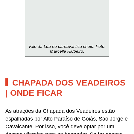
conhecer mais atrativos sem perder muito tempo
em deslocamento.
SÃO JORGE
Eu me hospedei em
São Jorge
porque as atrações
que eu planejei conhecer estavam mais perto de lá.
É lá também onde fica a entrada do Parque
Nacional da Chapada dos Veadeiros, que tem duas
trilhas de dia inteiro muito famosas.
São Jorge é uma vila, com ruas de terra,
pousadas, campings e restaurantes. Não tem
farmácia, apenas poucas lojinhas bem simples,
uma mercearia e um mercadinho. Eu curti porque
adoro ter restaurantes pertinho do hotel e poder