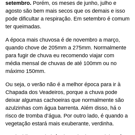
para fugir de chuva eu recomendo viajar com
média mensal de chuvas de até 100mm ou no
máximo 150mm.
Ou seja, o verão não é a melhor época para ir à
Chapada dos Veadeiros, porque a chuva pode
deixar algumas cachoeiras que normalmente são
azulzinhas com água barrenta. Além disso, há o
risco de tromba d’água. Por outro lado, é quando a
vegetação estará mais exuberante, verdinha.
Ao decidir quando ir à Chapada dos Veadeiros é
importante saber que mesmo no inverno dá pra
tomar banho de cachoeira, já que as temperaturas
chegam a até 30ºC nessa época do ano.
A seguir, as médias históricas de chuvas e
temperaturas mês a mês segundo a
Climatempo
: