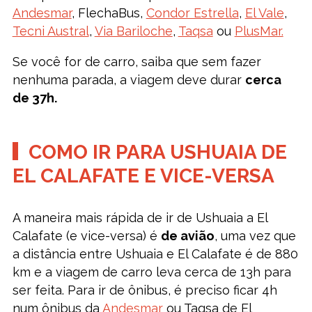
Andesmar
, FlechaBus,
Condor Estrella
,
El Vale
,
Tecni Austral
,
Via Bariloche
,
Taqsa
ou
PlusMar.
Se você for de carro, saiba que sem fazer
nenhuma parada, a viagem deve durar
cerca
de 37h.
COMO IR PARA USHUAIA DE
EL CALAFATE E VICE-VERSA
A maneira mais rápida de ir de Ushuaia a El
Calafate (e vice-versa) é
de avião
, uma vez que
a distância entre Ushuaia e El Calafate é de 880
km e a viagem de carro leva cerca de 13h para
ser feita. Para ir de ônibus, é preciso ficar 4h
num ônibus da
Andesmar
ou Taqsa de El