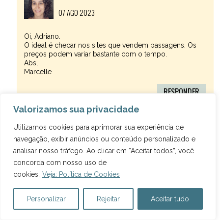
07 AGO 2023
Oi, Adriano.
O ideal é checar nos sites que vendem passagens. Os
preços podem variar bastante com o tempo.
Abs,
Marcelle
RESPONDER
Valorizamos sua privacidade
Utilizamos cookies para aprimorar sua experiência de
Ana
navegação, exibir anúncios ou conteúdo personalizado e
23 NOV 2023
analisar nosso tráfego. Ao clicar em “Aceitar todos”, você
concorda com nosso uso de
Olá, vc sugere ir primeiro para Ushuaia ou El Calafate?
cookies.
Veja: Política de Cookies
RESPONDER
Personalizar
Rejeitar
Aceitar tudo