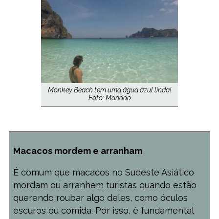
Monkey Beach tem uma água azul linda!
Foto: Maridão
Macacos mordem e arranham
É comum que macacos no Sudeste Asiático
mordam ou arranhem turistas quando estão
querendo roubar algo deles, como óculos
escuros ou comida. Por isso, é fundamental