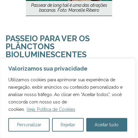
Passear de long tail é uma das atrações
bacanas. Foto: Marcelle Ribeiro
PASSEIO PARA VER OS
PLÂNCTONS
BIOLUMINESCENTES
Valorizamos sua privacidade
Já imaginou nadar à noite em meio aos
Utilizamos cookies para aprimorar sua experiência de
plânctons bioluminescentes do Mar de
navegação, exibir anúncios ou conteúdo personalizado e
Andaman? Incrível, né? É isso que você faz
analisar nosso tráfego. Ao clicar em “Aceitar todos”, você
nesse passeio.
concorda com nosso uso de
cookies.
Veja: Política de Cookies
Você embarca no começo da tarde em long tail
para visitar pontos turísticos das ilhas, como
Personalizar
Rejeitar
Aceitar tudo
Monkey Beach, Pileh Lagoon, Viking Cave e Loh
Samah Bay. Depois de ver o pôr do sol, você vai