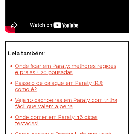
Leia também:
Onde ficar em Paraty: melhores regiões
e praias + 20 pousadas
Passeio de caiaque em Paraty (RJ):
como é?
Veja 10 cachoeiras em Paraty com trilha
fácil que valem a pena
Onde comer em Paraty: 16 dicas
testadas!