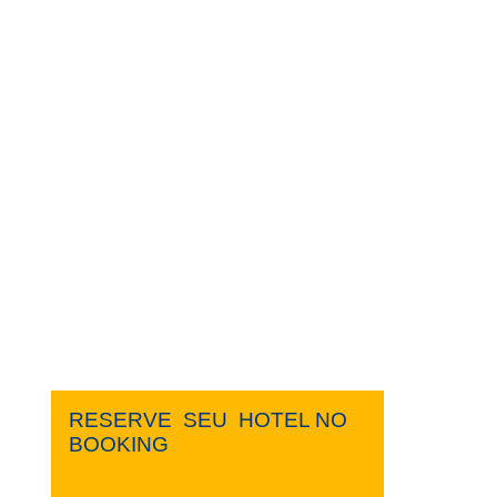
RESERVE ​ ​SEU ​ ​HOTEL NO ​ ​
BOOKING