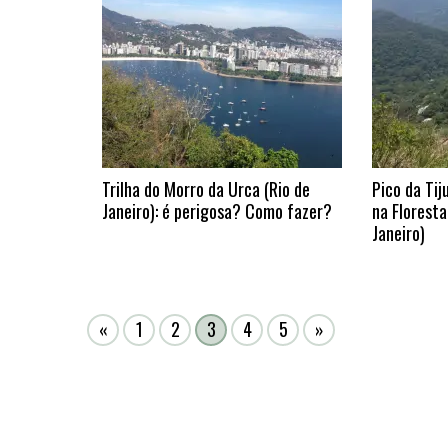
Trilha do Morro da Urca (Rio de
Pico da Tij
Janeiro): é perigosa? Como fazer?
na Floresta
Janeiro)
«
1
2
3
4
5
»