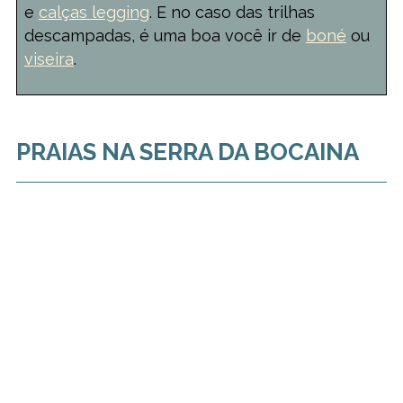
e
calças legging
. E no caso das trilhas
descampadas, é uma boa você ir de
boné
ou
viseira
.
PRAIAS NA SERRA DA BOCAINA