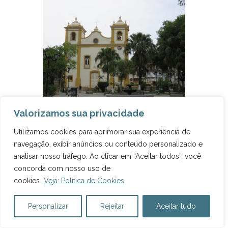
Igrejinha em São José do Barreiro. Foto:
Valorizamos sua privacidade
Marcelle Ribeiro.
Utilizamos cookies para aprimorar sua experiência de
navegação, exibir anúncios ou conteúdo personalizado e
analisar nosso tráfego. Ao clicar em “Aceitar todos”, você
ONDE NÃO FICAR
concorda com nosso uso de
cookies.
Veja: Política de Cookies
Nós ficamos na
Fazenda Três Barras
, que é do
Personalizar
Rejeitar
Aceitar tudo
final do século XIX e fica um pouquinho antes da
chegada à Bananal. Há muitas opções de lazer