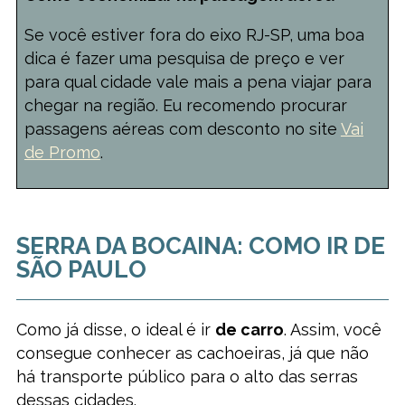
Se você estiver fora do eixo RJ-SP, uma boa
dica é fazer uma pesquisa de preço e ver
para qual cidade vale mais a pena viajar para
chegar na região. Eu recomendo procurar
passagens aéreas com desconto no site
Vai
de Promo
.
SERRA DA BOCAINA: COMO IR DE
SÃO PAULO
Como já disse, o ideal é ir
de carro
. Assim, você
consegue conhecer as cachoeiras, já que não
há transporte público para o alto das serras
dessas cidades.