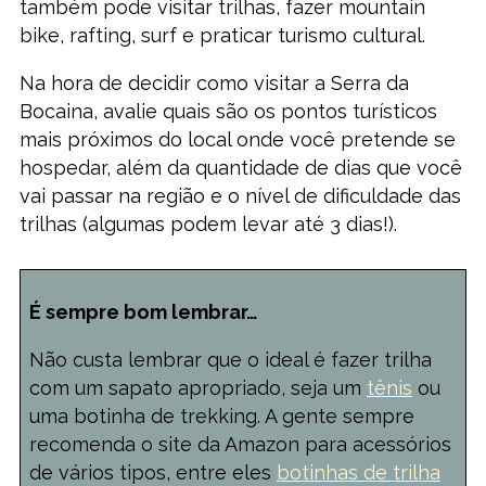
também pode visitar trilhas, fazer mountain
bike, rafting, surf e praticar turismo cultural.
Na hora de decidir como visitar a Serra da
Bocaina, avalie quais são os pontos turísticos
mais próximos do local onde você pretende se
hospedar, além da quantidade de dias que você
vai passar na região e o nível de dificuldade das
trilhas (algumas podem levar até 3 dias!).
É sempre bom lembrar…
Não custa lembrar que o ideal é fazer trilha
com um sapato apropriado, seja um
tênis
ou
uma botinha de trekking. A gente sempre
recomenda o site da Amazon para acessórios
de vários tipos, entre eles
botinhas de trilha