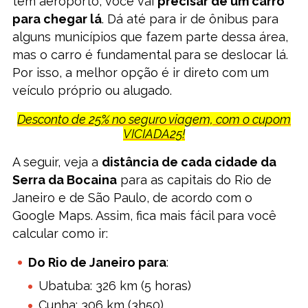
tem aeroporto, você vai
precisar de um carro
para chegar lá
. Dá até para ir de ônibus para
alguns municípios que fazem parte dessa área,
mas o carro é fundamental para se deslocar lá.
Por isso, a melhor opção é ir direto com um
veículo próprio ou alugado.
Desconto de 25% no seguro viagem, com o cupom
VICIADA25!
A seguir, veja a
distância de cada cidade da
Serra da Bocaina
para as capitais do Rio de
Janeiro e de São Paulo, de acordo com o
Google Maps. Assim, fica mais fácil para você
calcular como ir:
Do Rio de Janeiro para
:
Ubatuba: 326 km (5 horas)
Cunha: 306 km (3h50)