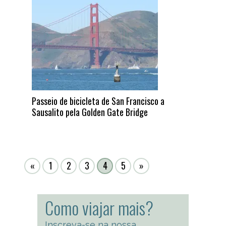
Passeio de bicicleta de San Francisco a
Sausalito pela Golden Gate Bridge
«
1
2
3
4
5
»
Como viajar mais?
Inscreva-se na nossa