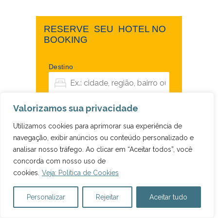
RESERVE ​ ​SEU ​ ​HOTEL NO ​ ​
BOOKING
Destino
Valorizamos sua privacidade
Data de entrada
Data de saída
sex 7 ago 2026
sáb 8 ago 2026
Utilizamos cookies para aprimorar sua experiência de
navegação, exibir anúncios ou conteúdo personalizado e
analisar nosso tráfego. Ao clicar em “Aceitar todos”, você
concorda com nosso uso de
cookies.
Veja: Política de Cookies
Personalizar
Rejeitar
Aceitar tudo