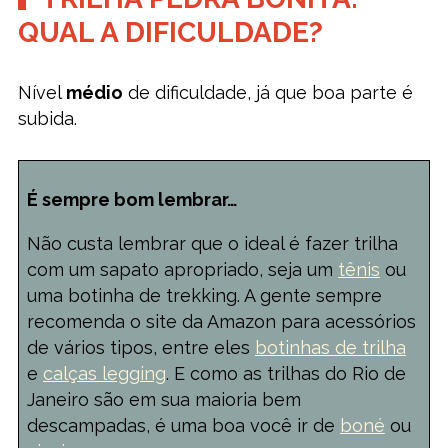
QUAL A DIFICULDADE?
Nível
médio
de dificuldade, já que boa parte é
subida.
É sempre bom lembrar…
Não custa lembrar que o ideal é fazer trilha
com um sapato apropriado, seja um
tênis
ou
uma botinha de trekking. A gente sempre
recomenda o site da Amazon para acessórios
de vários tipos, entre eles
botinhas de trilha
e
calças legging
. E como as trilhas do Rio de
Janeiro são em sua maioria bem
descampadas, é uma boa você ir de
boné
ou