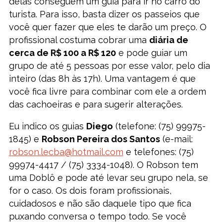
delas conseguem um guia para ir no carro do
turista. Para isso, basta dizer os passeios que
você quer fazer que eles te darão um preço. O
profissional costuma cobrar uma
diária de
cerca de R$ 100 a R$ 120
e pode guiar um
grupo de até 5 pessoas por esse valor, pelo dia
inteiro (das 8h às 17h). Uma vantagem é que
você fica livre para combinar com ele a ordem
das cachoeiras e para sugerir alterações.
Eu indico os guias
Diego
(telefone: (75) 99975-
1845) e
Robson Pereira dos Santos
(e-mail:
robson.lecba@hotmail.com
e telefones: (75)
99974-4417 / (75) 3334-1048). O Robson tem
uma Doblô e pode até levar seu grupo nela, se
for o caso. Os dois foram profissionais,
cuidadosos e não são daquele tipo que fica
puxando conversa o tempo todo. Se você