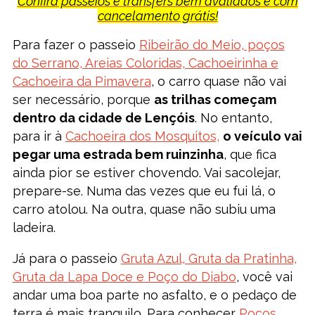
Confira passeios e transfers bem avaliados e com
cancelamento grátis!
Para fazer o passeio
Ribeirão do Meio, poços
do Serrano, Areias Coloridas, Cachoeirinha e
Cachoeira da Pimavera
, o carro quase não vai
ser necessário, porque
as trilhas começam
dentro da cidade de Lençóis
. No entanto,
para ir à
Cachoeira dos Mosquitos,
o veículo vai
pegar uma estrada bem ruinzinha
, que fica
ainda pior se estiver chovendo. Vai sacolejar,
prepare-se. Numa das vezes que eu fui lá, o
carro atolou. Na outra, quase não subiu uma
ladeira.
Já para o passeio
Gruta Azul, Gruta da Pratinha,
Gruta da Lapa Doce e Poço do Diabo
, você vai
andar uma boa parte no asfalto, e o pedaço de
terra é mais tranquilo. Para conhecer
Poços