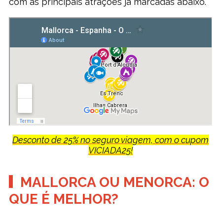
com as principais atrações já marcadas abaixo.
Desconto de 25% no seguro viagem, com o cupom
VICIADA25!
MALLORCA OU MENORCA: O
QUE É MELHOR?