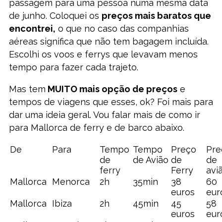
passagem para uma pessoa numa mesma data
de junho. Coloquei os
preços mais baratos que
encontrei,
o que no caso das companhias
aéreas significa que não tem bagagem incluída.
Escolhi os voos e ferrys que levavam menos
tempo para fazer cada trajeto.
Mas tem
MUITO mais opção de preços
e
tempos de viagens que esses, ok? Foi mais para
dar uma ideia geral. Vou falar mais de como ir
para Mallorca de ferry e de barco abaixo.
De
Para
Tempo
Tempo
Preço
Pre
de
de Avião
de
de
ferry
Ferry
avi
Mallorca
Menorca
2h
35min
38
60
euros
eur
Mallorca
Ibiza
2h
45min
45
58
euros
eur