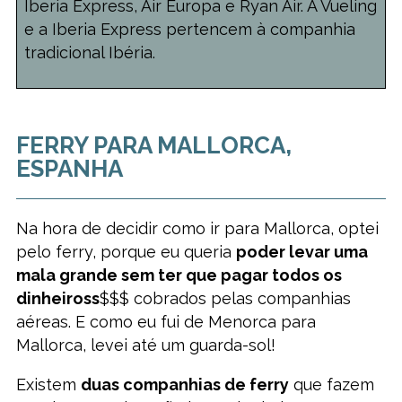
Iberia Express, Air Europa e Ryan Air. A Vueling
e a Iberia Express pertencem à companhia
tradicional Ibéria.
FERRY PARA MALLORCA,
ESPANHA
Na hora de decidir como ir para Mallorca, optei
pelo ferry, porque eu queria
poder levar uma
mala grande sem ter que pagar todos os
dinheiross
$$$ cobrados pelas companhias
aéreas. E como eu fui de Menorca para
Mallorca, levei até um guarda-sol!
Existem
duas companhias de ferry
que fazem