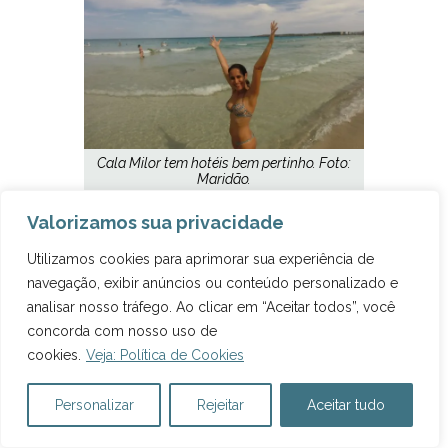
Cala Milor tem hotéis bem pertinho. Foto:
Maridão.
Valorizamos sua privacidade
Utilizamos cookies para aprimorar sua experiência de
MALLORCA – MELHORES
navegação, exibir anúncios ou conteúdo personalizado e
analisar nosso tráfego. Ao clicar em “Aceitar todos”, você
PRAIAS
concorda com nosso uso de
cookies.
Veja: Política de Cookies
Há praias lindas em todas as regiões dessa ilha
grandona. Mas quais são as melhores praias? Eu
Personalizar
Rejeitar
Aceitar tudo
já postei um monte de fotos de Mallorca aqui