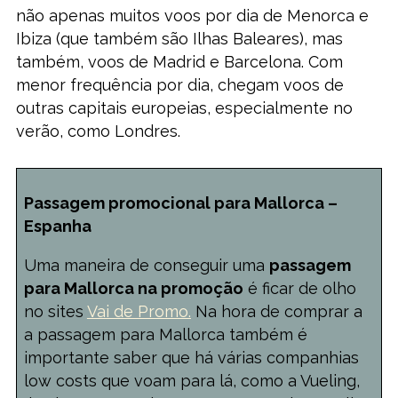
não apenas muitos voos por dia de Menorca e
Ibiza (que também são Ilhas Baleares), mas
também, voos de Madrid e Barcelona. Com
menor frequência por dia, chegam voos de
outras capitais europeias, especialmente no
verão, como Londres.
Passagem promocional para Mallorca –
Espanha
Uma maneira de conseguir uma
passagem
para Mallorca na promoção
é ficar de olho
no sites
Vai de Promo.
Na hora de comprar a
a passagem para Mallorca também é
importante saber que há várias companhias
low costs que voam para lá, como a Vueling,