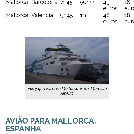
Mallorca
Barcelona
7h45
50min
49
18
euros
eur
Mallorca
Valencia
9h45
1h
48
18
euros
eur
Ferry que vai para Mallorca. Foto: Marcelle
Ribeiro.
AVIÃO PARA MALLORCA,
ESPANHA