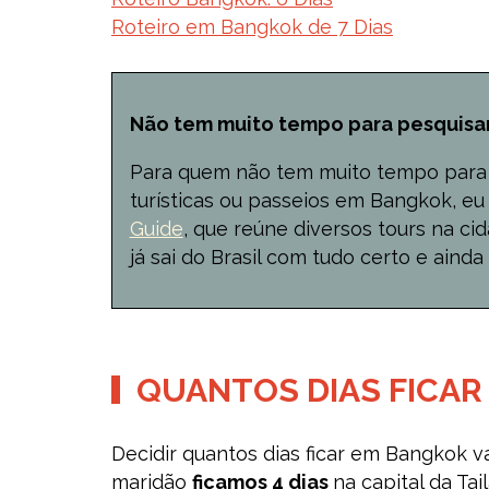
Roteiro em Bangkok de 7 Dias
Não tem muito tempo para pesquisa
Para quem não tem muito tempo para d
turísticas ou passeios em Bangkok, 
Guide
, que reúne diversos tours na ci
já sai do Brasil com tudo certo e aind
QUANTOS DIAS FICAR
Decidir quantos dias ficar em Bangkok va
maridão
ficamos 4 dias
na capital da Ta