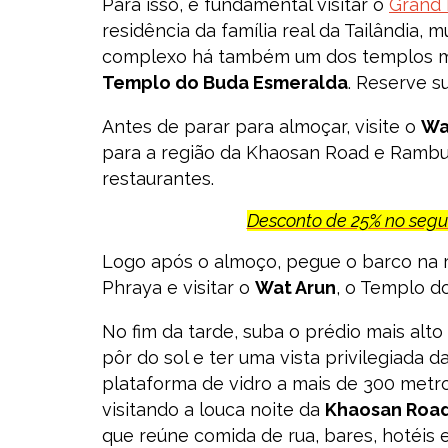
Para isso, é fundamental visitar o
Grand 
residência da família real da Tailândia, 
complexo há também um dos templos ma
Templo do Buda Esmeralda
. Reserve s
Antes de parar para almoçar, visite o
Wa
para a região da Khaosan Road e Rambu
restaurantes.
Desconto de 25% no seg
Logo após o almoço, pegue o barco na r
Phraya e visitar o
Wat Arun
, o Templo d
No fim da tarde, suba o prédio mais alt
pôr do sol e ter uma vista privilegiada d
plataforma de vidro a mais de 300 metr
visitando a louca noite da
Khaosan Roa
que reúne comida de rua, bares, hotéis e