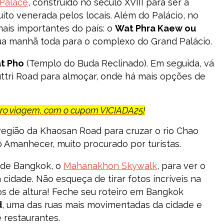
Palace
, construído no século XVIII para ser a
muito venerada pelos locais. Além do Palácio, no
is importantes do país: o
Wat Phra Kaew ou
ua manhã toda para o complexo do Grand Palácio.
t Pho
(Templo do Buda Reclinado). Em seguida, vá
ttri Road para almoçar, onde há mais opções de
uro viagem, com o cupom VICIADA25!
egião da Khaosan Road para cruzar o rio Chao
o Amanhecer, muito procurado por turistas.
o de Bangkok, o
Mahanakhon Skywalk
, para ver o
a cidade. Não esqueça de tirar fotos incríveis na
os de altura! Feche seu roteiro em Bangkok
d
, uma das ruas mais movimentadas da cidade e
 restaurantes.