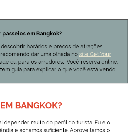
r passeios em Bangkok?
escobrir horários e preços de atrações
eu recomendo dar uma olhada no
site Get Your
dade ou para os arredores. Você reserva online,
a tem guia para explicar o que você está vendo.
 EM BANGKOK?
i depender muito do perfil do turista. Eu e o
ilândia e achamos suficiente. Aproveitamos o